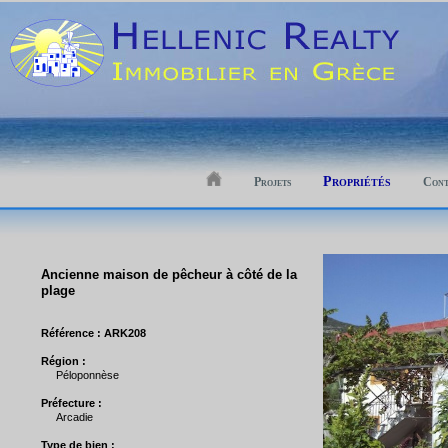
Propriétés
Projets
Cont
Ancienne maison de pêcheur à côté de la
plage
Référence : ARK208
Région :
Péloponnèse
Préfecture :
Arcadie
Type de bien :