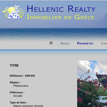
Propriétés
Projets
Cont
TITRE
Référence : ARK403
Région :
Péloponnèse
Préfecture :
Arcadie
Type de bien :
Maison ancienne rénovée